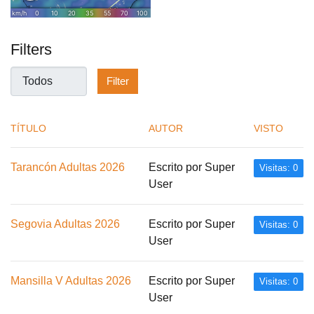
Filters
Cantidad
Filter
a
mostrar
TÍTULO
AUTOR
VISTO
Tarancón Adultas 2026
Escrito por Super
Visitas: 0
User
Segovia Adultas 2026
Escrito por Super
Visitas: 0
User
Mansilla V Adultas 2026
Escrito por Super
Visitas: 0
User