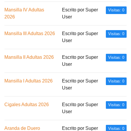
Mansilla IV Adultas
Escrito por Super
Visitas: 0
2026
User
Mansilla III Adultas 2026
Escrito por Super
Visitas: 0
User
Mansilla II Adultas 2026
Escrito por Super
Visitas: 0
User
Mansilla I Adultas 2026
Escrito por Super
Visitas: 0
User
Cigales Adultas 2026
Escrito por Super
Visitas: 0
User
Aranda de Duero
Escrito por Super
Visitas: 0